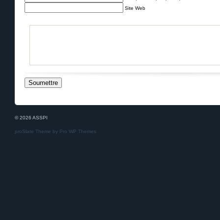
Site Web
© 2026 ASSPI
proSlate Theme by
Pro WP Themes