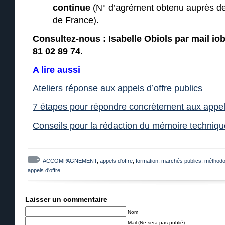
continue
(N° d’agrément obtenu auprès de 
de France).
Consultez-nous : Isabelle Obiols par mail iob
81 02 89 74.
A lire aussi
Ateliers réponse aux appels d’offre publics
7 étapes pour répondre concrètement aux appels
Conseils pour la rédaction du mémoire techniqu
ACCOMPAGNEMENT
,
appels d'offre
,
formation
,
marchés publics
,
méthodo
appels d'offre
Laisser un commentaire
Nom
Mail (Ne sera pas publié)