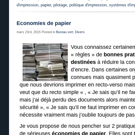
d'impression
,
papier
,
pilotage
,
politique d'impression
,
systèmes d'im
Economies de papier
mars 23rd, 2015
Posted in
Bureau vert
,
Divers
Vous connaissez certain
« règles » de
bonnes prat
destinées
à réduire la co
d’encre. Dans certaines or
connues mais quasiment pa
que nous devrions imprimer en recto-verso mais
veut que du recto simple « , « Je sais qu’il ne f
mais j’ai déjà perdu des documents alors mainte
sécurité », « Je sais qu’il ne faut imprimer en co
nécessite vraiment mais j’oublie toujours de p
Je vous propose de nous pencher sur 2 pratiques
de sérieuses
économies de papier
. Elles sont