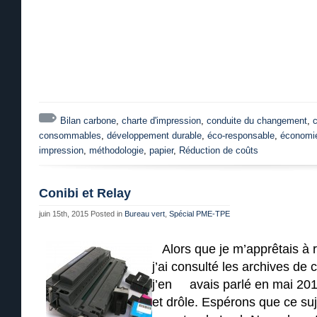
Bilan carbone
,
charte d'impression
,
conduite du changement
,
c
consommables
,
développement durable
,
éco-responsable
,
économi
impression
,
méthodologie
,
papier
,
Réduction de coûts
Conibi et Relay
juin 15th, 2015
Posted in
Bureau vert
,
Spécial PME-TPE
Alors que je m’apprêtais à ré
j’ai consulté les archives de 
j’en avais parlé en mai 201
et drôle. Espérons que ce su