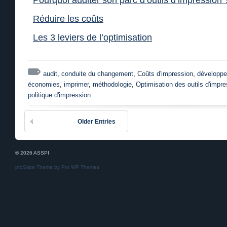
Pourquoi auditer son parc d’outils d’impression 
Réduire les coûts
Les 3 leviers de l’optimisation
audit
,
conduite du changement
,
Coûts d'impression
,
développe
économies
,
imprimer
,
méthodologie
,
Optimisation des outils d'impre
politique d'impression
Older Entries
© 2026 ASSPI
proSlate Theme by
Pro WP Themes