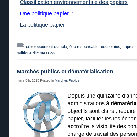
Classification environnementale des papiers
Une politique papier ?
La politique papier
développement durable
,
éco-responsable
,
économies
,
impress
politique d'impression
Marchés publics et dématérialisation
mars 5th, 2015
Posted in
Marchés Publics
Depuis une quinzaine d’anné
administrations à
dématérial
objectifs sont clairs : rédui
papier, faciliter les les écha
accroître la visibilité des con
charge de travail des perso