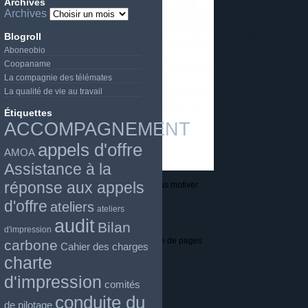
Archives
Archives
Blogroll
Aboneobio
Coopaname
La compagnie des télémates
La qualité de vie au travail
Étiquettes
ACCOMPAGNEMENT
appels d'offre
AMOA
Assistance à la
réponse aux appels
 de dépenses devrait vous encourager et vous motiver
d'offre
ateliers
ateliers
audit
Bilan
d'impression
 N&B par défaut. Cela ne réduit pas le volume de pages
carbone
Cahier des charges
charte
d'impression
comités
conduite du
de pilotage