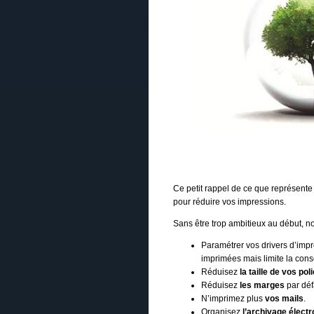
Ce petit rappel de ce que représent
pour réduire vos impressions.
Sans être trop ambitieux au début, no
Paramétrer vos drivers d’impr
imprimées mais limite la con
Réduisez
la taille de vos po
Réduisez
les marges
par déf
N’imprimez plus
vos mails
.
Organisez
l’archivage élect