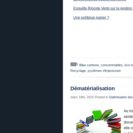
Enquête Riposte Verte sur la gestio
Une politique papier ?
Bilan carbone
,
consommables
,
éco-r
Recyclage
,
systèmes d'impression
Dématérialisation
mars 16th, 2015
Posted in
Optimisation des
Au ri
sembl
docum
elle 