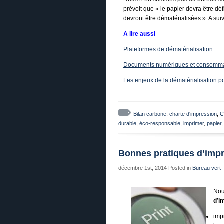
prévoit que « le papier devra être dé
devront être dématérialisées ». A su
A lire aussi
Plateformes de dématérialisation
Documents numériques et consomma
Les enjeux de la dématérialisation po
Bilan carbone
,
charte d'impression
,
C
durable
,
éco-responsable
,
imprimer
,
papier
Bonnes pratiques d’imp
décembre 1st, 2014
Posted in
Bureau vert
Nou
d’i
imp