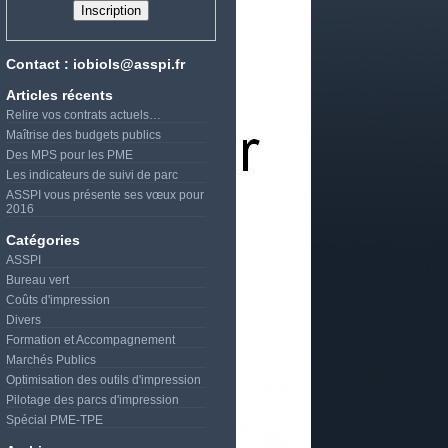
Contact : iobiols@asspi.fr
Articles récents
Relire vos contrats actuels…
Maîtrise des budgets publics
Des MPS pour les PME
Les indicateurs de suivi de parc
ASSPI vous présente ses vœux pour
2016
Catégories
ASSPI
Bureau vert
Coûts d'impression
Divers
Formation et Accompagnement
Marchés Publics
Optimisation des outils d'impression
Pilotage des parcs d'impression
Spécial PME-TPE