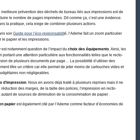
 meilleure prévention des déchets de bureau liés aux impressions est de
duire le nombre de pages imprimées. Dit comme ça, c’est une évidence.
ns la pratique, cela exige de combiner plusieurs actions.
ans son
Guide pour l’éco-responsabilit
é, l’Ademe fait un zoom particulier
r le papier et les impressions.
 y est notamment question de l’impact du
choix des équipements
. Ainsi, les
n portant une attention particulière aux fonctionnalités telles que le recto-
ession de plusieurs documents par page… La possibilité d’utiliser des
ent être un critère car elle permet de jeter moins de cartouches vides et
udgétaires non négligeables.
es d’impression
. Nous en avons déjà traité à plusieurs reprises mais il ne
 réduction des marges, de la taille des polices, l’impression en recto-
t autant de sources de diminution de la consommation de papier .
en papier
est également cité par l’Ademe comme facteur d’économies de