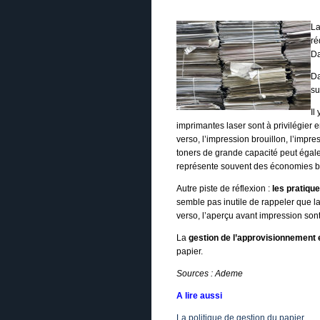
La
ré
Da
D
su
Il
imprimantes laser sont à privilégier e
verso, l’impression brouillon, l’impr
toners de grande capacité peut égalem
représente souvent des économies b
Autre piste de réflexion :
les pratiqu
semble pas inutile de rappeler que la
verso, l’aperçu avant impression son
La
gestion de l’approvisionnement 
papier.
Sources : Ademe
A lire aussi
La politique de gestion du papier