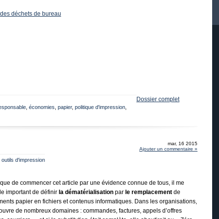
n des déchets de bureau
Dossier complet
esponsable
,
économies
,
papier
,
politique d'impression
,
mar, 16 2015
Ajouter un commentaire »
 outils d'impression
sque de commencer cet article par une évidence connue de tous, il me
e important de définir
la dématérialisation
par
le remplacement
de
ents papier en fichiers et contenus informatiques. Dans les organisations,
couvre de nombreux domaines : commandes, factures, appels d’offres