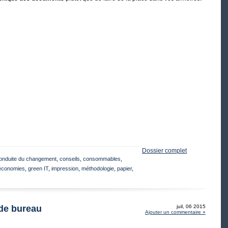
Dossier complet
onduite du changement
,
conseils
,
consommables
,
économies
,
green IT
,
impression
,
méthodologie
,
papier
,
de bureau
juil, 06 2015
Ajouter un commentaire »