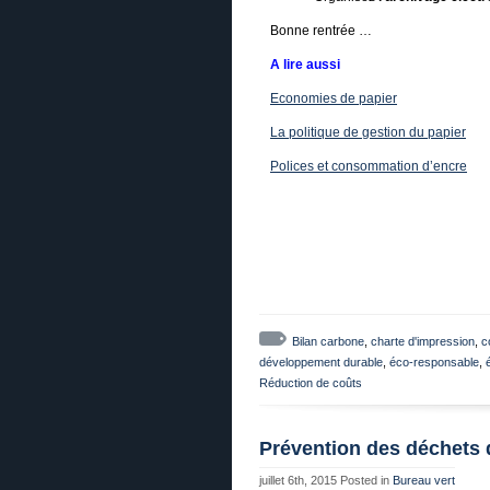
Bonne rentrée …
A lire aussi
Economies de papier
La politique de gestion du papier
Polices et consommation d’encre
Bilan carbone
,
charte d'impression
,
c
développement durable
,
éco-responsable
,
Réduction de coûts
Prévention des déchets 
juillet 6th, 2015
Posted in
Bureau vert