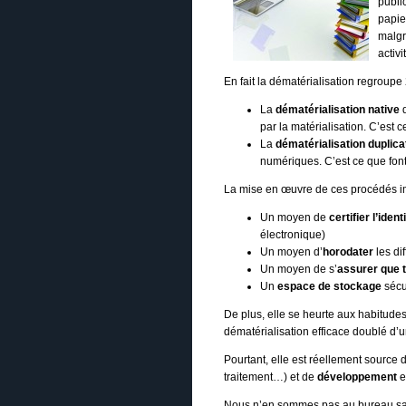
public
papie
malgr
activ
En fait la dématérialisation regroupe 2
La
dématérialisation native
q
par la matérialisation. C’est
La
dématérialisation duplica
numériques. C’est ce que font 
La mise en œuvre de ces procédés im
Un moyen de
certifier l’ident
électronique)
Un moyen d’
horodater
les di
Un moyen de s’
assurer que 
Un
espace de stockage
sécu
De plus, elle se heurte aux habitudes 
dématérialisation efficace doublé d’
Pourtant, elle est réellement source
traitement…) et de
développement
e
Nous n’en sommes pas au bureau sans