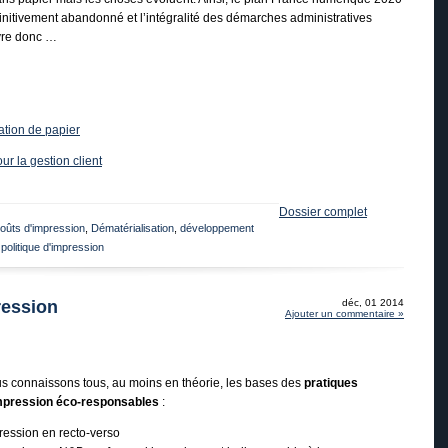
finitivement abandonné et l’intégralité des démarches administratives
ivre donc …
tion de papier
ur la gestion client
Dossier complet
oûts d'impression
,
Dématérialisation
,
développement
,
politique d'impression
ression
déc, 01 2014
Ajouter un commentaire »
s connaissons tous, au moins en théorie, les bases des
pratiques
mpression éco-responsables
:
ression en recto-verso