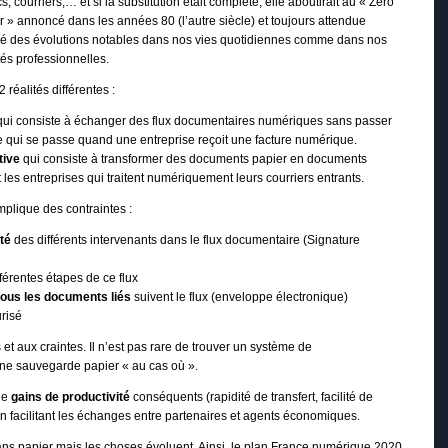
s, courriers,… et si la substitution était complète, elle aboutirait au « Zéro
r » annoncé dans les années 80 (l’autre siècle) et toujours attendue
é des évolutions notables dans nos vies quotidiennes comme dans nos
ités professionnelles.
 réalités différentes :
ui consiste à échanger des flux documentaires numériques sans passer
 ce qui se passe quand une entreprise reçoit une facture numérique.
tive
qui consiste à transformer des documents papier en documents
les entreprises qui traitent numériquement leurs courriers entrants.
plique des contraintes :
ité
des différents intervenants dans le flux documentaire (Signature
fférentes étapes de ce flux
tous les documents liés
suivent le flux (enveloppe électronique)
risé
et aux craintes. Il n’est pas rare de trouver un système de
une sauvegarde papier « au cas où ».
 de
gains de productivité
conséquents (rapidité de transfert, facilité de
n facilitant les échanges entre partenaires et agents économiques.
 papier mais les choses évoluent. Ainsi, le plan France numérique 2020