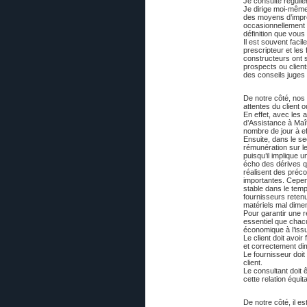
Je consulte réguliè
Je dirige moi-même
des moyens d’impr
occasionnellement d
définition que vous
Il est souvent facil
prescripteur et les
constructeurs ont s
prospects ou clien
des conseils juges 
De notre côté, nos 
attentes du client 
En effet, avec les
d’Assistance à Maît
nombre de jour à ef
Ensuite, dans le 
rémunération sur le
puisqu’il implique 
écho des dérives q
réalisent des préc
importantes. Cepend
stable dans le tem
fournisseurs reten
matériels mal dime
Pour garantir une r
essentiel que chacu
économique à l’issu
Le client doit avoi
et correctement di
Le fournisseur doit
client.
Le consultant doit ê
cette relation équit
De notre côté, il e