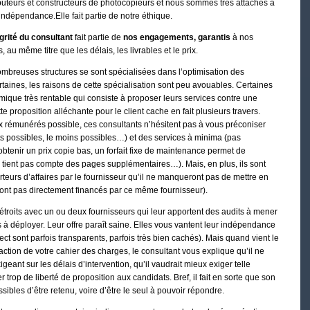
ibuteurs et constructeurs de photocopieurs et nous sommes très attachés à
 indépendance.Elle fait partie de notre éthique.
égrité du consultant
fait partie de
nos engagements, garantis
à nos
s, au même titre que les délais, les livrables et le prix.
mbreuses structures se sont spécialisées dans l’optimisation des
taines, les raisons de cette spécialisation sont peu avouables. Certaines
mique très rentable qui consiste à proposer leurs services contre une
proposition alléchante pour le client cache en fait plusieurs travers.
ux rémunérés possible, ces consultants n’hésitent pas à vous préconiser
its possibles, le moins possibles…) et des services à minima (pas
tenir un prix copie bas, un forfait fixe de maintenance permet de
e tient pas compte des pages supplémentaires…). Mais, en plus, ils sont
urs d’affaires par le fournisseur qu’il ne manqueront pas de mettre en
ont pas directement financés par ce même fournisseur).
s étroits avec un ou deux fournisseurs qui leur apportent des audits à mener
 à déployer. Leur offre paraît saine. Elles vous vantent leur indépendance
irect sont parfois transparents, parfois très bien cachés). Mais quand vient le
ction de votre cahier des charges, le consultant vous explique qu’il ne
xigeant sur les délais d’intervention, qu’il vaudrait mieux exiger telle
er trop de liberté de proposition aux candidats. Bref, il fait en sorte que son
sibles d’être retenu, voire d’être le seul à pouvoir répondre.