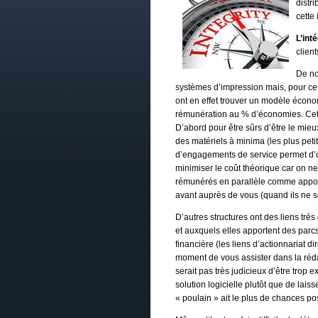
distr
cette
L’int
client
De no
systèmes d’impression mais, pour cer
ont en effet trouver un modèle écono
rémunération au % d’économies. Cette 
D’abord pour être sûrs d’être le mie
des matériels à minima (les plus pet
d’engagements de service permet d’ob
minimiser le coût théorique car on n
rémunérés en parallèle comme apporte
avant auprès de vous (quand ils ne s
D’autres structures ont des liens trè
et auxquels elles apportent des parcs
financière (les liens d’actionnariat d
moment de vous assister dans la réda
serait pas très judicieux d’être trop e
solution logicielle plutôt que de laiss
« poulain » ait le plus de chances pos