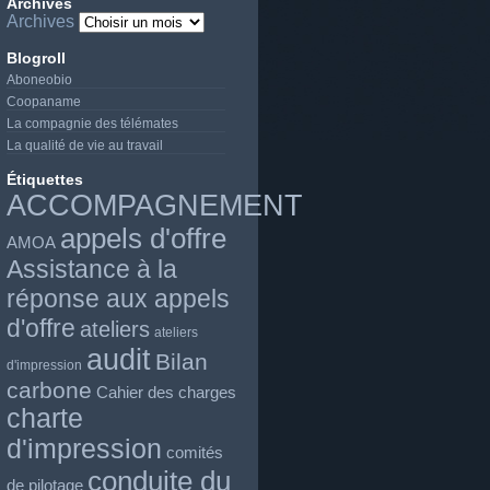
Archives
Archives
Blogroll
Aboneobio
Coopaname
La compagnie des télémates
La qualité de vie au travail
Étiquettes
ACCOMPAGNEMENT
appels d'offre
AMOA
Assistance à la
réponse aux appels
d'offre
ateliers
ateliers
audit
Bilan
d'impression
carbone
Cahier des charges
charte
d'impression
comités
conduite du
de pilotage