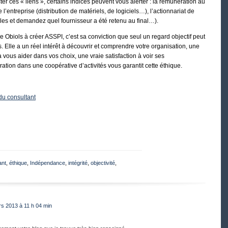
ecter ces « liens », certains indices peuvent vous alerter : la rémunération au
l’entreprise (distribution de matériels, de logiciels…), l’actionnariat de
 les et demandez quel fournisseur a été retenu au final…).
 Obiols à créer ASSPI, c’est sa conviction que seul un regard objectif peut
. Elle a un réel intérêt à découvrir et comprendre votre organisation, une
à vous aider dans vos choix, une vraie satisfaction à voir ses
ration dans une coopérative d’activités vous garantit cette éthique.
du consultant
ant
,
éthique
,
Indépendance
,
intégrité
,
objectivité
,
s 2013 à 11 h 04 min