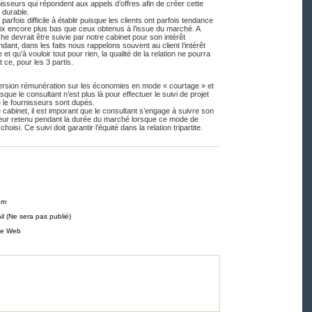
nisseurs qui répondent aux appels d’offres afin de créer cette
t durable.
t parfois difficile à établir puisque les clients ont parfois tendance
 prix encore plus bas que ceux obtenus à l’issue du marché. A
che devrait être suivie par notre cabinet pour son intérêt
nt, dans les faits nous rappelons souvent au client l’intérêt
e et qu’à vouloir tout pour rien, la qualité de la relation ne pourra
 ce, pour les 3 partis.
version rémunération sur les économies en mode « courtage » et
que le consultant n’est plus là pour effectuer le suivi de projet
ue le fournisseurs sont dupés.
 cabinet, il est imporant que le consultant s’engage à suivre son
isseur retenu pendant la durée du marché lorsque ce mode de
oisi. Ce suivi doit garantir l’équité dans la relation tripartite.
om
il (Ne sera pas publié)
te Web