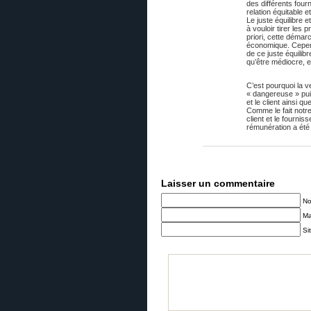
des différents four
relation équitable e
Le juste équilibre e
à vouloir tirer les
priori, cette démar
économique. Cependa
de ce juste équilibr
qu’être médiocre, et
C’est pourquoi la 
« dangereuse » puis
et le client ainsi q
Comme le fait notre
client et le fourn
rémunération a été ch
Laisser un commentaire
N
Ma
Si