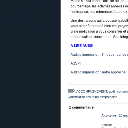
Même s’il est parfois difficile de dét
pourcentage, les activités annexes de 
l’entreprise, ses références (appelez
Une des raisons qui a poussé Isabelle
vous aider à mener à bien vos projets
vraie motivation à vous conseiller et 
préconisations fonctionner. Son intég
A LIRE AUSSI
Audit d’impression : l’indépendance 
ASSPI
Audit d’impression : notre approche
ACCOMPAGNEMENT
,
audit
,
consult
Optimisation des outils d'impression
1 commentaire
Anonyme
20 mar
Bonjour,