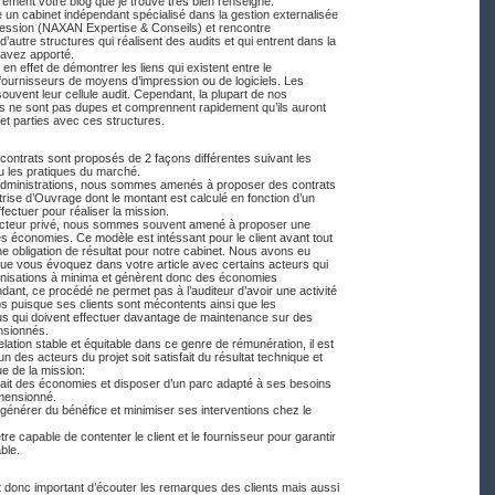
rement votre blog que je trouve très bien renseigné.
 un cabinet indépendant spécialisé dans la gestion externalisée
ession (NAXAN Expertise & Conseils) et rencontre
’autre structures qui réalisent des audits et qui entrent dans la
 avez apporté.
e en effet de démontrer les liens qui existent entre le
 fournisseurs de moyens d’impression ou de logiciels. Les
ouvent leur cellule audit. Cependant, la plupart de nos
ts ne sont pas dupes et comprennent rapidement qu’ils auront
et parties avec ces structures.
contrats sont proposés de 2 façons différentes suivant les
ou les pratiques du marché.
 administrations, nous sommes amenés à proposer des contrats
rise d’Ouvrage dont le montant est calculé en fonction d’un
fectuer pour réaliser la mission.
secteur privé, nous sommes souvent amené à proposer une
s économies. Ce modèle est intéssant pour le client avant tout
une obligation de résultat pour notre cabinet. Nous avons eu
ue vous évoquez dans votre article avec certains acteurs qui
onisations à minima et génèrent donc des économies
ant, ce procédé ne permet pas à l’auditeur d’avoir une activité
ps puisque ses clients sont mécontents ainsi que les
us qui doivent effectuer davantage de maintenance sur des
nsionnés.
elation stable et équitable dans ce genre de rémunération, il est
n des acteurs du projet soit satisfait du résultat technique et
e de la mission:
r fait des économies et disposer d’un parc adapté à ses besoins
mensionné.
 générer du bénéfice et minimiser ses interventions chez le
tre capable de contenter le client et le fournisseur pour garantir
able.
st donc important d’écouter les remarques des clients mais aussi