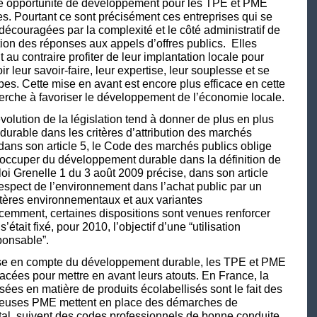
e opportunité de développement pour les TPE et PME
es. Pourtant ce sont précisément ces entreprises qui se
 découragées par la complexité et le côté administratif de
tion des réponses aux appels d’offres publics. Elles
t au contraire profiter de leur implantation locale pour
oir leur savoir-faire, leur expertise, leur souplesse et se
pes. Cette mise en avant est encore plus efficace en cette
cherche à favoriser le développement de l’économie locale.
volution de la législation tend à donner de plus en plus
urable dans les critères d’attribution des marchés
 dans son article 5, le Code des marchés publics oblige
réoccuper du développement durable dans la définition de
 loi Grenelle 1 du 3 août 2009 précise, dans son article
 respect de l’environnement dans l’achat public par un
itères environnementaux et aux variantes
cemment, certaines dispositions sont venues renforcer
s’était fixé, pour 2010, l’objectif d’une “utilisation
ponsable”.
rise en compte du développement durable, les TPE et PME
lacées pour mettre en avant leurs atouts. En France, la
sées en matière de produits écolabellisés sont le fait des
reuses PME mettent en place des démarches de
, suivent des codes professionnels de bonne conduite