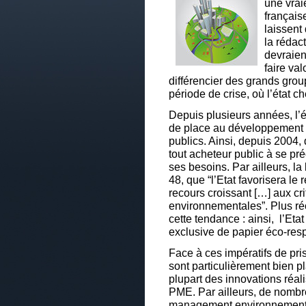
une vrai
français
laissent
la rédac
devraien
faire val
différencier des grands grou
période de crise, où l’état 
Depuis plusieurs années, l’é
de place au développement d
publics. Ainsi, depuis 2004,
tout acheteur public à se p
ses besoins. Par ailleurs, la
48, que “l’Etat favorisera le
recours croissant […] aux cr
environnementales”. Plus ré
cette tendance : ainsi, l’Etat 
exclusive de papier éco-res
Face à ces impératifs de p
sont particulièrement bien p
plupart des innovations réali
PME. Par ailleurs, de nomb
management environnemental