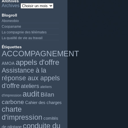
Archives
Archives
Blogroll
Aboneobio
Coopaname
La compagnie des télémates
La qualité de vie au travail
Étiquettes
ACCOMPAGNEMENT
appels d'offre
AMOA
Assistance à la
réponse aux appels
d'offre
ateliers
ateliers
audit
Bilan
d'impression
carbone
Cahier des charges
charte
d'impression
comités
conduite du
de pilotage