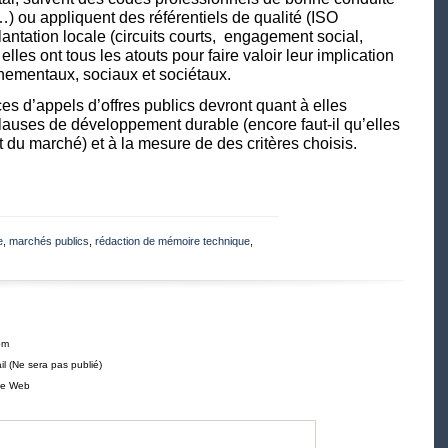
) ou appliquent des référentiels de qualité (ISO
ntation locale (circuits courts, engagement social,
lles ont tous les atouts pour faire valoir leur implication
nementaux, sociaux et sociétaux.
ces d’appels d’offres publics devront quant à elles
 clauses de développement durable (encore faut-il qu’elles
t du marché) et à la mesure de des critères choisis.
e
,
marchés publics
,
rédaction de mémoire technique
,
om
il (Ne sera pas publié)
te Web