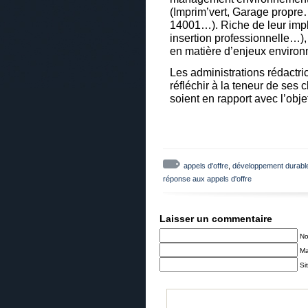
(Imprim’vert, Garage propre…
14001…). Riche de leur impla
insertion professionnelle…), e
en matière d’enjeux environ
Les administrations rédactri
réfléchir à la teneur de ses
soient en rapport avec l’obje
appels d'offre
,
développement durabl
réponse aux appels d'offre
Laisser un commentaire
N
Ma
Si