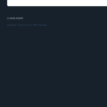
© 2026 ASSPI
proSlate Theme by
Pro WP Themes